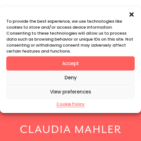
To provide the best experience, we use technologies like
« Tanya Minhas-Nahem
cookies to store and/or access device information.
Consenting to these technologies will allow us to process
Prev
data such as browsing behavior or unique IDs on this site. Not
consenting or withdrawing consent may adversely affect
certain features and functions.
Accept
Amy Jacobus
Next
»
Deny
View preferences
Cookie Policy