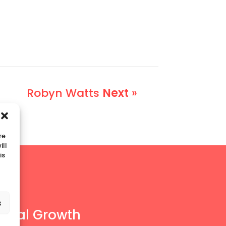
Robyn Watts
Next
»
re
ill
is
s
ional Growth