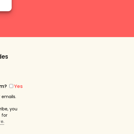
des
com?
Yes
 emails.
ribe, you
 for
e.