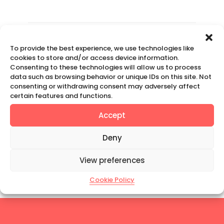
To provide the best experience, we use technologies like
« Feven & Helena
cookies to store and/or access device information.
Yohannes
Prev
Consenting to these technologies will allow us to process
data such as browsing behavior or unique IDs on this site. Not
consenting or withdrawing consent may adversely affect
certain features and functions.
Accept
Monica Hottenrott
Next
Deny
»
View preferences
Cookie Policy